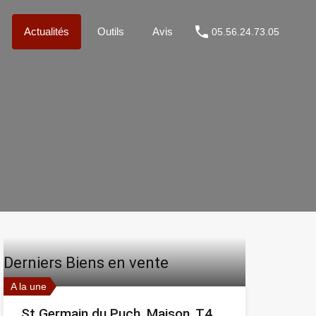
Métier
Actualités
Outils
Avis
05.56.24.73.05
Actualités
Outils
Avis
05.56.24.73.05
Derniers Biens en vente
A la une
St Germain du Puch, Maison, T4,