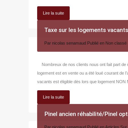
Lire la suite
Taxe sur les logements vacant
Par
nicolas senamaud
Publié en
Non classé
Nombreux de nos clients nous ont fait part de r
logement est en vente ou a été loué courant de l
vacants est éligible dès lors que logement NO
Lire la suite
Pinel ancien réhabilité/Pinel op
Par
nicolas senamaud
Publié en
Articles
Sur