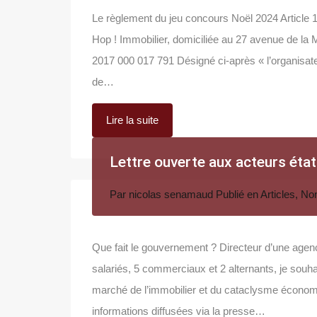
Le règlement du jeu concours Noël 2024 Article 
Hop ! Immobilier, domiciliée au 27 avenue de la Ma
2017 000 017 791 Désigné ci-après « l’organisateur 
de…
Lire la suite
Lettre ouverte aux acteurs état
Par
nicolas senamaud
Publié en
Articles
,
Non
Que fait le gouvernement ? Directeur d’une agen
salariés, 5 commerciaux et 2 alternants, je souhai
marché de l’immobilier et du cataclysme économi
informations diffusées via la presse…