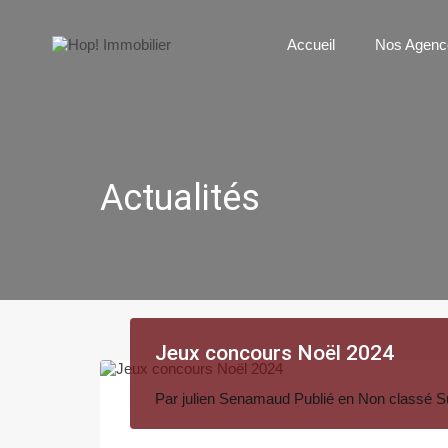
Accueil
N
Accueil
Nos Agenc
Actualités
Jeux concours Noël 2024
Par
julien Senamaud
Publié en
Non classé
S