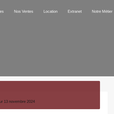
os Agences
Nos Ventes
Location
Extranet
Notre 
es
Nos Ventes
Location
Extranet
Notre Métier
ur
13 novembre 2024