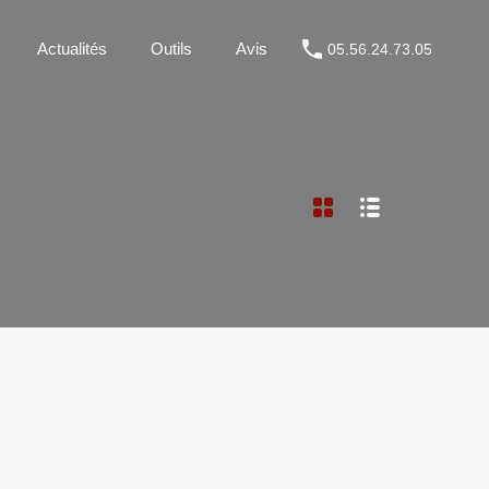
Métier
Actualités
Outils
Avis
05.56.24.73.05
Actualités
Outils
Avis
05.56.24.73.05