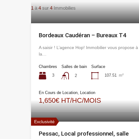
1
à
4
sur
4
Immobilies
Bordeaux Caudéran – Bureaux T4
A saisir ! L’agence Hop! Immobilier vous propose à
la…
Chambres
Salles de bain
Surface
3
107.51
m²
2
En Cours de Location, Location
1,650€ HT/HC/MOIS
Exclusivité
Pessac, Local professionnel, salle