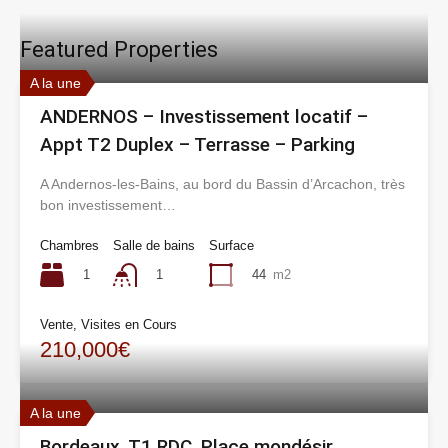
Featured Properties
A la une
ANDERNOS – Investissement locatif –
Appt T2 Duplex – Terrasse – Parking
A Andernos-les-Bains, au bord du Bassin d’Arcachon, très
bon investissement…
Chambres
Salle de bains
Surface
1
44
m2
1
Vente, Visites en Cours
210,000€
A la une
Bordeaux, T1 RDC, Place mondésir