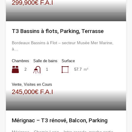
299,900€ F.A.I
T3 Bassins à flots, Parking, Terrasse
Bordeaux Bassins à Flot – secteur Musée Mer Marine,
à…
Chambres
Salle de bains
Surface
2
57.7
m²
1
Vente, Visites en Cours
245,000€ F.A.I
Mérignac – T3 rénové, Balcon, Parking
Mérignac – Chemin Long – Intra-rocade, proche sortie