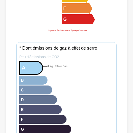
F
G
Logement extrêmement peu performant
* Dont émissions de gaz à effet de serre
Peu d'émissions de CO2
4
A
kg CO2/m².an
B
C
D
E
F
G