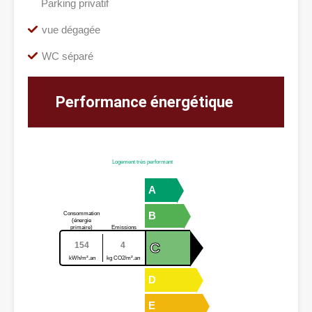
Parking privatif
vue dégagée
WC séparé
Performance énergétique
Logement très performant
A
B
Consommation
(énergie
primaire)
Emissions
C
154
4
kWh/m².an
kg CO2/m².an
D
E