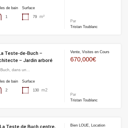
les de bain
Surface
m²
79
1
Par
Tristan Toublanc
Vente, Visites en Cours
La Teste-de-Buch –
670,000€
chitecte – Jardin arboré
e-Buch, dans un…
les de bain
Surface
m2
130
2
Par
Tristan Toublanc
Bien LOUE, Location
La Teste de Buch centre,