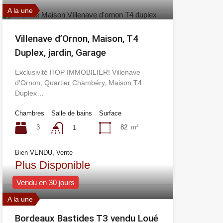
A la une
Villenave d’Ornon, Maison, T4
Duplex, jardin, Garage
Exclusivité HOP IMMOBILIER! Villenave
d'Ornon, Quartier Chambéry, Maison T4
Duplex…
Chambres
Salle de bains
Surface
3
82
m²
1
Bien VENDU, Vente
Plus Disponible
Vendu en 30 jours
A la une
Bordeaux Bastides T3 vendu Loué