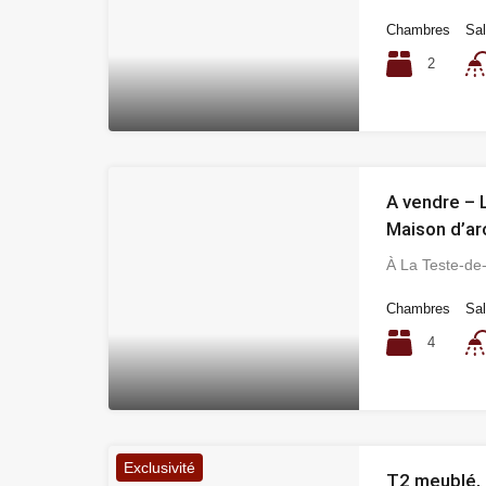
Chambres
Sal
2
A vendre – 
Maison d’ar
À La Teste-d
Chambres
Sal
4
Exclusivité
T2 meublé, 