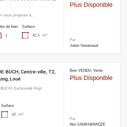
Plus Disponible
er vous propose à…
les de bain
Surface
m²
42.5
1
Par
Julien Senamaud
Bien VENDU, Vente
-BUCH, Centre-ville, T2,
Plus Disponible
king, Loué
BUCH, Exclusivité Hop!
Surface
m²
42
Par
Nini SAMKHARADZE