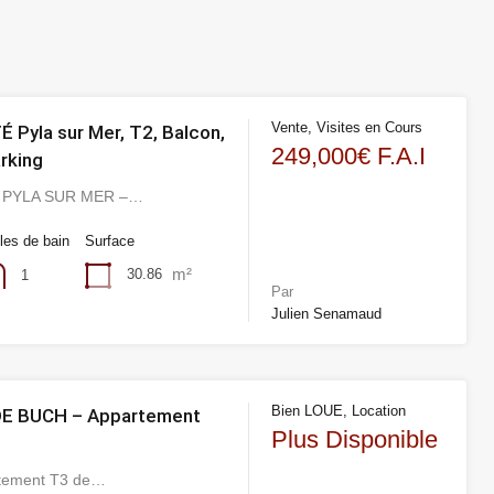
Vente, Visites en Cours
 Pyla sur Mer, T2, Balcon,
249,000€ F.A.I
arking
 PYLA SUR MER –…
les de bain
Surface
m²
30.86
1
Par
Julien Senamaud
Bien LOUE, Location
E BUCH – Appartement
Plus Disponible
a
rtement T3 de…