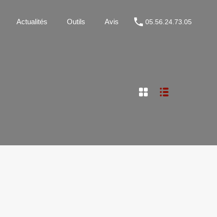
Métier
Actualités
Outils
Avis
05.56.24.73.05
Actualités
Outils
Avis
05.56.24.73.05