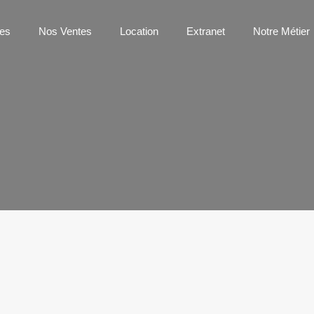
os Agences
Nos Ventes
Location
Extranet
Notre 
es
Nos Ventes
Location
Extranet
Notre Métier