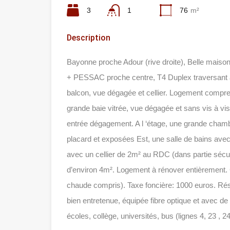
3
1
76
m²
Description
Bayonne proche Adour (rive droite), Belle maison 
+ PESSAC proche centre, T4 Duplex traversant à
balcon, vue dégagée et cellier. Logement compre
grande baie vitrée, vue dégagée et sans vis à v
entrée dégagement. A l ‘étage, une grande cham
placard et exposées Est, une salle de bains ave
avec un cellier de 2m² au RDC (dans partie sécu
d’environ 4m². Logement à rénover entièrement. 
chaude compris). Taxe foncière: 1000 euros. R
bien entretenue, équipée fibre optique et avec
écoles, collège, universités, bus (lignes 4, 23 , 2