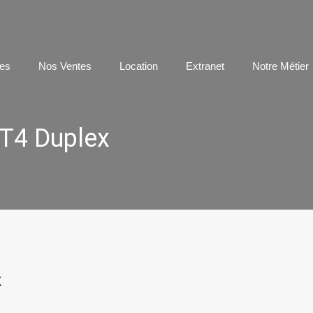
os Agences
Nos Ventes
Location
Extranet
Notre 
es
Nos Ventes
Location
Extranet
Notre Métier
T4 Duplex
x