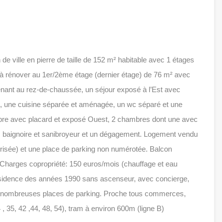
de ville en pierre de taille de 152 m² habitable avec 1 étages
 rénover au 1er/2ème étage (dernier étage) de 76 m² avec
nant au rez-de-chaussée, un séjour exposé à l’Est avec
is, une cuisine séparée et aménagée, un wc séparé et une
bre avec placard et exposé Ouest, 2 chambres dont une avec
c baignoire et sanibroyeur et un dégagement. Logement vendu
risée) et une place de parking non numérotée. Balcon
Charges copropriété: 150 euros/mois (chauffage et eau
ésidence des années 1990 sans ascenseur, avec concierge,
 de nombreuses places de parking. Proche tous commerces,
4 , 35, 42 ,44, 48, 54), tram à environ 600m (ligne B)