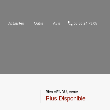
Métier
Actualités
Outils
Avis
05.56.24.73.05
Actualités
Outils
Avis
05.56.24.73.05
Bien VENDU, Vente
Plus Disponible