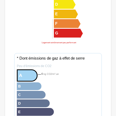
D
E
F
G
Logement extrêmement peu performant
* Dont émissions de gaz à effet de serre
Peu d'émissions de CO2
4
A
kg CO2/m².an
B
C
D
E