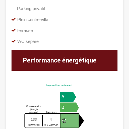
Parking privatif
Plein centre-ville
terrasse
WC séparé
Performance énergétique
Logement très performant
A
B
Consommation
(énergie
primaire)
Emissions
C
133
4
kWh/m².an
kg CO2/m².an