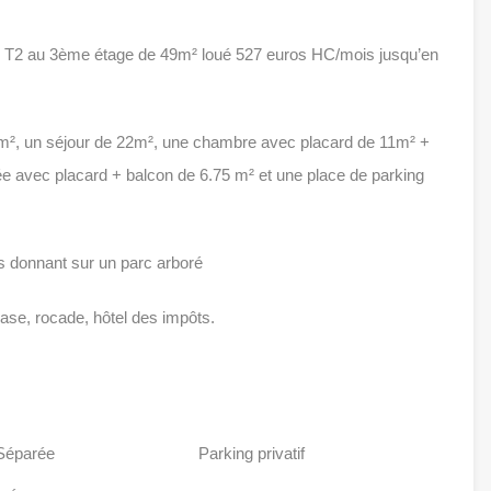
, T2 au 3ème étage de 49m² loué 527 euros HC/mois jusqu’en
², un séjour de 22m², une chambre avec placard de 11m² +
rée avec placard + balcon de 6.75 m² et une place de parking
 donnant sur un parc arboré
se, rocade, hôtel des impôts.
Séparée
Parking privatif