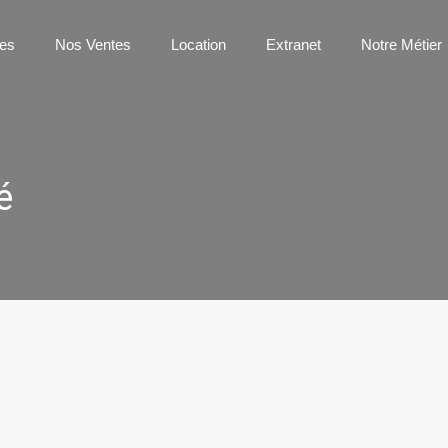
os Agences
Nos Ventes
Location
Extranet
Notre 
es
Nos Ventes
Location
Extranet
Notre Métier
é