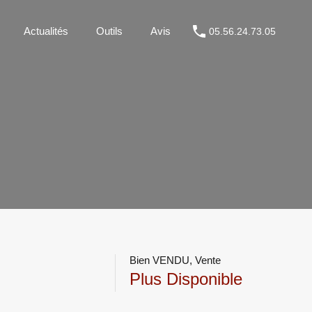
Métier
Actualités
Outils
Avis
05.56.24.73.05
Actualités
Outils
Avis
05.56.24.73.05
Bien VENDU, Vente
Plus Disponible