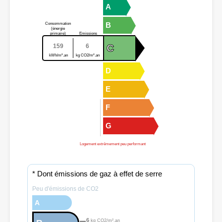
A
B
Consommation
(énergie
primaire)
Emissions
C
159
6
kWh/m².an
kg CO2/m².an
D
E
F
G
Logement extrêmement peu performant
* Dont émissions de gaz à effet de serre
Peu d'émissions de CO2
A
6
kg CO2/m².an