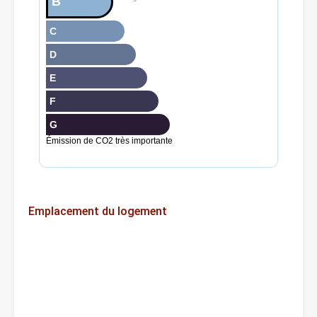
B
C
D
E
F
G
Émission de CO2 très importante
Emplacement du logement